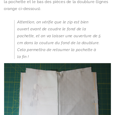
la pochette et le bas des pièces de la doublure (lignes
orange ci-dessous).
Attention, on vérifie que le zip est bien
ouvert avant de coudre le fond de la
pochette, et on va laisser une ouverture de 5
cm dans la couture du fond de la doublure.
Cela permettra de retourner la pochette à
la fin !